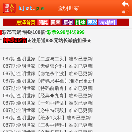
金明世家
返回
惠泽首页
開獎
圖庫
原创
掛牌
澳彩
vip精料
*
彩75官網*特碼108倍*
彩票9.99*註送999
特碼99倍
*
★注册送888元站长诚信担保★
──────────
087期:金明世家【二波与二头】准※已更新!
087期:金明世家【无错禁合料】准※已更新!
087期:金明世家【㊣绝杀半波】准※已更新!
087期:金明世家【特碼只44個】准※已更新!
087期:金明世家【特码前后肖】准※已更新!
087期:金明世家【经典◆九肖】准※已更新!
087期:金明世家【一句中特话】准※已更新!
087期:金明世家【必中特码段】准※已更新!
087期:金明世家【绝杀1头料】准※已更新!
087期:金明世家【三头中特料】准※已更新!